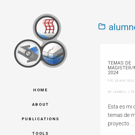
alumn
TEMAS DE
MAGISTER/
2024
FRI, 24 NOV 2023
HOME
/
BY JAABELL
TE
ABOUT
Esta es mi 
temas de m
PUBLICATIONS
proyecto …
TOOLS