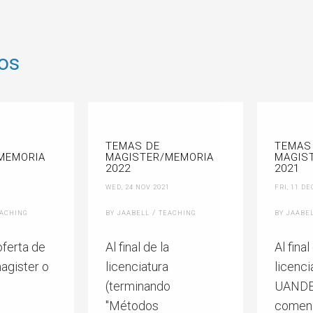
os
TEMAS DE
TEMAS
MEMORIA
MAGISTER/MEMORIA
MAGIS
2022
2021
WED, 24 NOV 2021
FRI, 11 DE
/
ACHING
BY JAABELL
TEACHING
BY JAABE
oferta de
Al final de la
Al final
agister o
licenciatura
licenci
(terminando
UANDE
"Métodos
comen