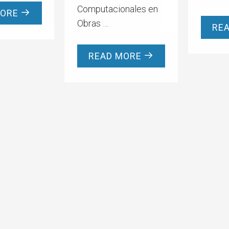
Computacionales en
MORE
Obras …
RE
READ MORE