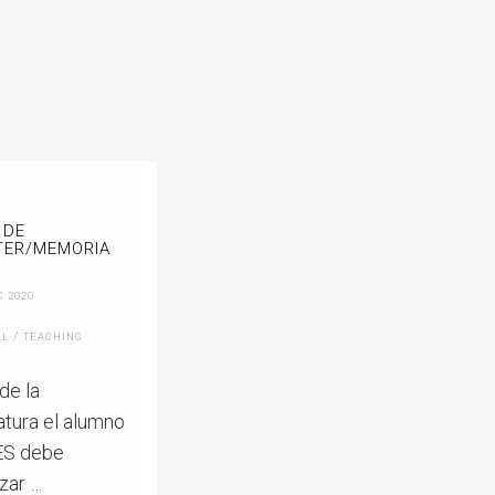
 DE
TER/MEMORIA
C 2020
/
LL
TEACHING
 de la
atura el alumno
S debe
zar …